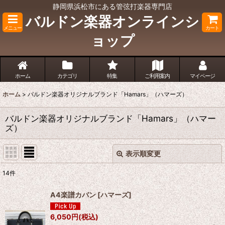
静岡県浜松市にある管弦打楽器専門店
バルドン楽器オンラインシ
メニュー
カート
ョップ
ホーム
カテゴリ
特集
ご利用案内
マイページ
ホーム
>
バルドン楽器オリジナルブランド「Hamars」（ハマーズ）
バルドン楽器オリジナルブランド「Hamars」（ハマー
ズ）
表示順変更
閉じる
14
件
表示数
:
A4楽譜カバン
[
ハマーズ
]
並び順
:
6,050
円
(税込)