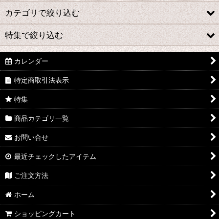
カテゴリで絞り込む
特集で絞り込む
木管楽器
金管楽器
カレンダー
中古楽器情報
特定商取引法表示
リード
オリジナルブランドHamars(ハマーズ)
特集
マウスピース＆リガチャー
商品カテゴリ一覧
楽器関連小物
お問い合せ
お手入れ用品
最近チェックしたアイテム
打楽器
ご注文方法
祭りラッパ
ホーム
弦楽器
ショッピングカート