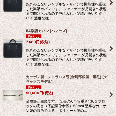
飽きのこないシンプルなデザインで機能性を重視
絞り込む
した楽譜カバンです。 ファスナーが見開きの状態
まで開けられるので中に入れた楽譜が扱いやす
い！ 適度な強…
B4楽譜カバン
[
ハマーズ
]
7,480
円
(税込)
飽きのこないシンプルなデザインで機能性を重視
した楽譜カバンです。 ファスナーが見開きの状態
まで開けられるので中に入れた楽譜が扱いやす
い！ 適度な強…
カーボン製コントラバス弓(金属部銀製・黒毛)
[
デ
ラックスモデル
]
50,600
円
(税込)
金属部が銀製です。 全長750mm 重さ136g フロ
ッグの高さ（下記画像参照）58mm 堅牢なカーボ
ン製の特徴である、ボリューム感の…