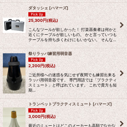
ダタッシェ
[
ハマーズ
]
25,300
円
(税込)
こんなツールが欲しかった！ 打楽器奏者は何かと
近くにテーブルが欲しいもの。 かと言っていつも
テーブルを持ち歩くわけにもいかない。 そんな…
祭りラッパ練習用弱音器
2,200
円
(税込)
ご近所様への迷惑を気にせず夜間でも練習出来る
ラッパ用弱音器です。 専門用語では「プラクティ
スミュート」と呼ばれています。 これで貴方も短
期…
トランペットプラクティスミュート
[
ハマーズ
]
3,000
円
(税込)
最近のミュートはどこのメーカーも高額でなかな