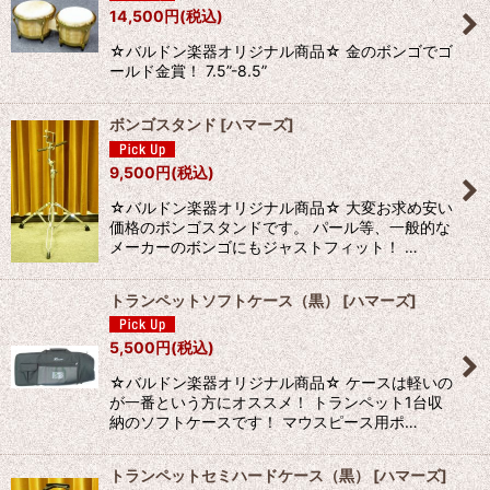
14,500
円
(税込)
☆バルドン楽器オリジナル商品☆ 金のボンゴでゴ
ールド金賞！ 7.5”-8.5”
ボンゴスタンド
[
ハマーズ
]
9,500
円
(税込)
☆バルドン楽器オリジナル商品☆ 大変お求め安い
価格のボンゴスタンドです。 パール等、一般的な
メーカーのボンゴにもジャストフィット！ …
トランペットソフトケース（黒）
[
ハマーズ
]
5,500
円
(税込)
☆バルドン楽器オリジナル商品☆ ケースは軽いの
が一番という方にオススメ！ トランペット1台収
納のソフトケースです！ マウスピース用ポ…
トランペットセミハードケース（黒）
[
ハマーズ
]