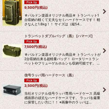
9,500
円
(税込)
☆バルドン楽器オリジナル商品☆ トランペット1
台収納の軽くて丈夫なセミハードケースです！ 軽
さなんと1.8kg！！ サイズは（縦54…
トランペットダブルバッグ（黒）
[
ハマーズ
]
7,500
円
(税込)
☆バルドン楽器オリジナル商品☆ トランペットが
2台収納出来る超軽量バッグ！ ロータリートラン
ペットやフリューゲルホルンも収納可能です。 …
信号ラッパ用ハードケース（黒）
3,500
円
(税込)
当社オリジナル信号ラッパ専用ハードケース 高級
感抜群の頑丈なハードケースです。 ラッパを厳重
に保管したい方に！！ ※画像中のラッパは…