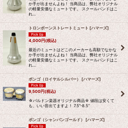
か手が出ませんよね！ 当商品は、弊社オリジナル
の軽量安価なミュートです。 スクールバンドはこ
れ…
トロンボーンストレートミュート
[
ハマーズ
]
4,000
円
(税込)
最近のミュートはどこのメーカーも高額でなかな
か手が出ませんよね！ 当商品は、弊社オリジナル
の軽量安価なミュートです。 スクールバンドはこ
れ…
ボンゴ（ロイヤルシルバー）
[
ハマーズ
]
9,500
円
(税込)
☆バルドン楽器オリジナル商品☆ 値段は安くて
も、いい音出てますよ！ 7.5”-8.5”
ボンゴ（シャンパンゴールド）
[
ハマーズ
]