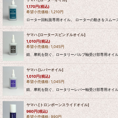
1,170
円
(税込)
希望小売価格
:
1,210
円
ローター回転面専用オイル。 ローターの動きをスムー
ヤマハ
[
ロータースピンドルオイル
]
1,010
円
(税込)
希望小売価格
:
1,045
円
錆、摩耗を防ぐ、ロータリーバルブ軸受け部専用オイル
ヤマハ
[
レバーオイル
]
1,010
円
(税込)
希望小売価格
:
1,045
円
錆、摩耗を防ぐ、ロータリーレバー軸受け部専用オイル
ヤマハ
[
トロンボーンスライドオイル
]
960
円
(税込)
希望小売価格
:
990
円