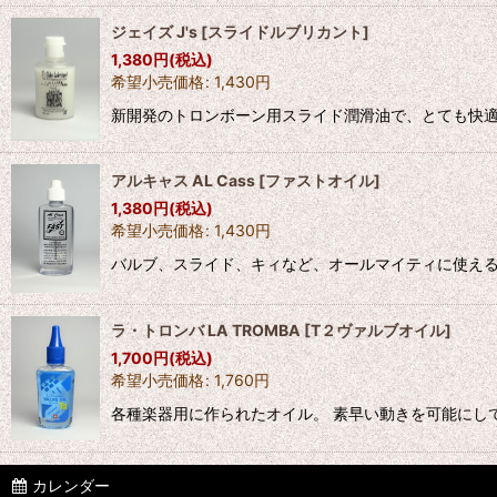
ジェイズ J's
[
スライドルブリカント
]
1,380
円
(税込)
希望小売価格
:
1,430
円
新開発のトロンボーン用スライド潤滑油で、とても快適
アルキャス AL Cass
[
ファストオイル
]
1,380
円
(税込)
希望小売価格
:
1,430
円
バルブ、スライド、キィなど、オールマイティに使える
ラ・トロンバ LA TROMBA
[
T２ヴァルブオイル
]
1,700
円
(税込)
希望小売価格
:
1,760
円
各種楽器用に作られたオイル。 素早い動きを可能にし
カレンダー