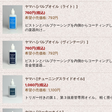
ヤマハ
[
バルブオイル（ライト）
]
760
円
(税込)
希望小売価格
:
792
円
ピストンとバルブケーシングを内側からコーティングし
の楽器向け…
ヤマハ
[
バルブオイル（ヴィンテージ）
]
760
円
(税込)
希望小売価格
:
792
円
ピストンとバルブケーシングを内側からコーティングし
音金管楽器…
ヤマハ
[
チューニングスライドオイル
]
1,060
円
(税込)
希望小売価格
:
1,100
円
トリガー付きの第１、第３抜差管専用オイル。 軽く滑
ヤマハ
[
ローターオイル
]