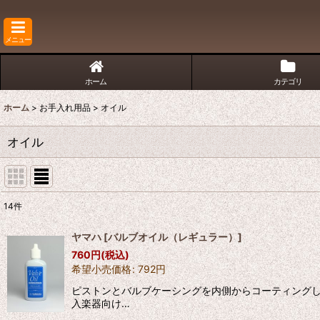
メニュー
ホーム
カテゴリ
ホーム
>
お手入れ用品
>
オイル
オイル
14
件
表示数
:
ヤマハ
[
バルブオイル（レギュラー）
]
760
円
(税込)
並び順
:
希望小売価格
:
792
円
ピストンとバルブケーシングを内側からコーティングし
入楽器向け…