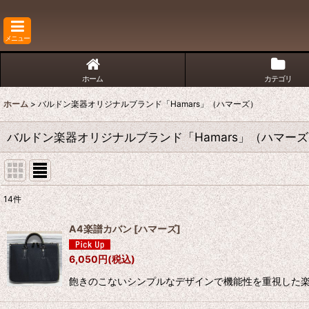
メニュー
ホーム
カテゴリ
ホーム
>
バルドン楽器オリジナルブランド「Hamars」（ハマーズ）
バルドン楽器オリジナルブランド「Hamars」（ハマー
14
件
表示数
:
A4楽譜カバン
[
ハマーズ
]
並び順
:
6,050
円
(税込)
飽きのこないシンプルなデザインで機能性を重視した楽