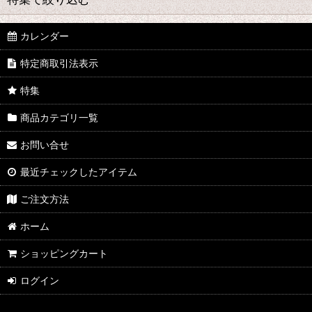
木管楽器
金管楽器
カレンダー
中古楽器情報
特定商取引法表示
リード
オリジナルブランドHamars(ハマーズ)
特集
マウスピース＆リガチャー
商品カテゴリ一覧
楽器関連小物
お問い合せ
お手入れ用品
最近チェックしたアイテム
打楽器
ご注文方法
祭りラッパ
ホーム
弦楽器
ショッピングカート
訳あり商品
ログイン