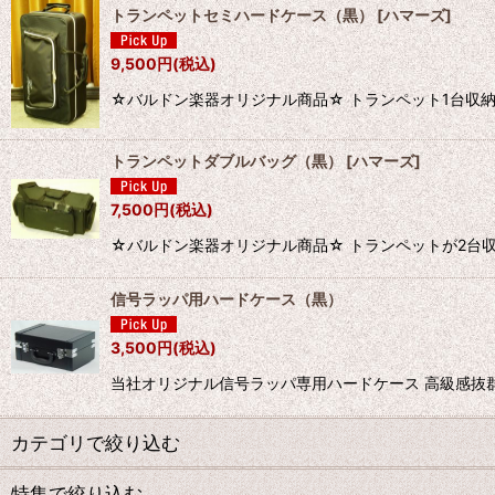
トランペットセミハードケース（黒）
[
ハマーズ
]
9,500
円
(税込)
☆バルドン楽器オリジナル商品☆ トランペット1台収納の
トランペットダブルバッグ（黒）
[
ハマーズ
]
7,500
円
(税込)
☆バルドン楽器オリジナル商品☆ トランペットが2台
信号ラッパ用ハードケース（黒）
3,500
円
(税込)
当社オリジナル信号ラッパ専用ハードケース 高級感抜
カテゴリで絞り込む
特集で絞り込む