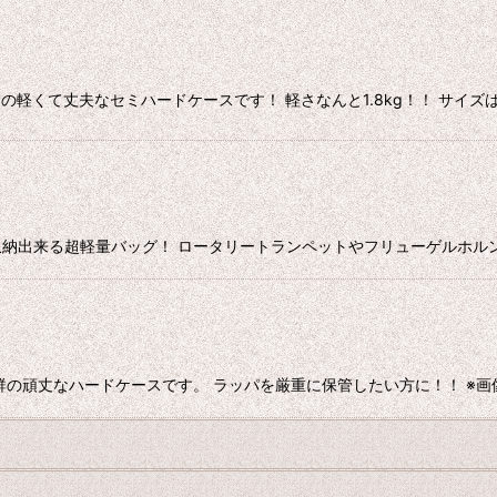
軽くて丈夫なセミハードケースです！ 軽さなんと1.8kg！！ サイズは
収納出来る超軽量バッグ！ ロータリートランペットやフリューゲルホルン
群の頑丈なハードケースです。 ラッパを厳重に保管したい方に！！ ※画