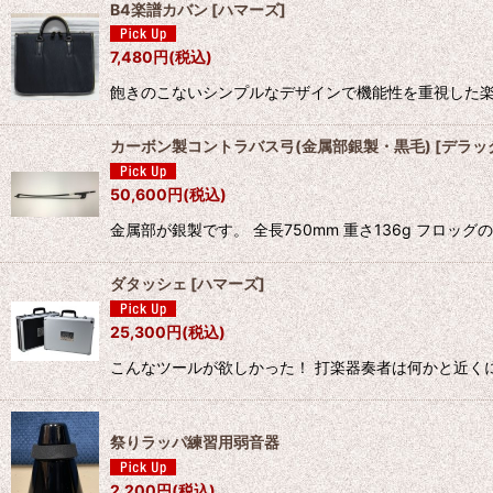
B4楽譜カバン
[
ハマーズ
]
7,480
円
(税込)
飽きのこないシンプルなデザインで機能性を重視した楽
カーボン製コントラバス弓(金属部銀製・黒毛)
[
デラッ
50,600
円
(税込)
金属部が銀製です。 全長750mm 重さ136g フロ
ダタッシェ
[
ハマーズ
]
25,300
円
(税込)
こんなツールが欲しかった！ 打楽器奏者は何かと近く
祭りラッパ練習用弱音器
2,200
円
(税込)