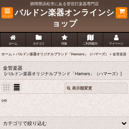
静岡県浜松市にある管弦打楽器専門店
バルドン楽器オンラインシ
メニュー
カート
ョップ
ホーム
カテゴリ
特集
ご利用案内
マイページ
ホーム
>
バルドン楽器オリジナルブランド「Hamars」（ハマーズ）
>
金管楽器
金管楽器
[
バルドン楽器オリジナルブランド「Hamars」（ハマーズ）
]
表示順変更
閉じる
0
件
サブカテゴリ
:
表示数
:
カテゴリで絞り込む