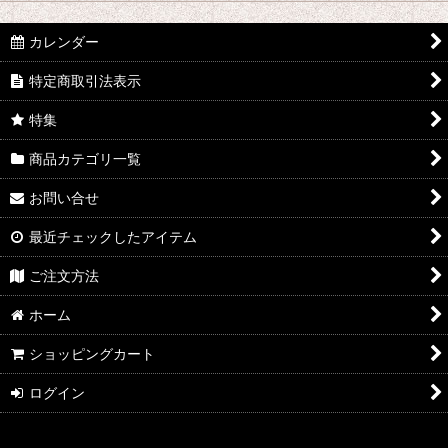
並び順
:
金管楽器 (全商品)
カレンダー
トランペット
絞り込む
特定商取引法表示
特集
ホルン
商品カテゴリ一覧
トロンボーン
お問い合せ
ユーフォニアム
最近チェックしたアイテム
チューバ
ご注文方法
ホーム
ショッピングカート
ログイン