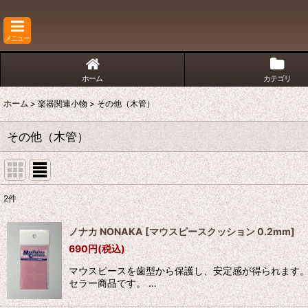
メニュー
ホーム
カテゴリ
ホーム
>
楽器関連小物
>
その他（木管）
その他（木管）
2
件
表示数
:
ノナカ NONAKA
[
マウスピースクッション 0.2mm
]
690
円
(税込)
並び順
:
マウスピースを歯型から保護し、安定感が得られます。
セラー商品です。 …