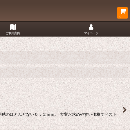
カート
ご利用案内
マイページ
閉じる
用感のほとんどない０．２ｍｍ。 大変お求めやすい価格でベスト