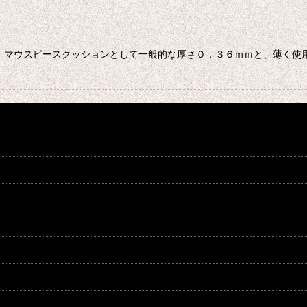
 マウスピースクッションとして一般的な厚さ０．３６ｍｍと、薄く使