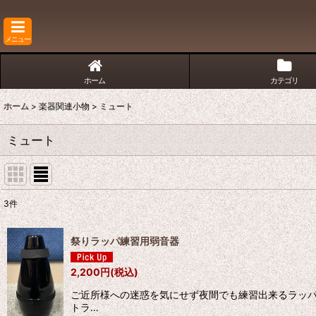
メニュー
ホーム
カテゴリ
ホーム
>
楽器関連小物
>
ミュート
ミュート
3
件
表示数
:
祭りラッパ練習用弱音器
並び順
:
2,200
円
(税込)
ご近所様への迷惑を気にせず夜間でも練習出来るラッパ
トラ…