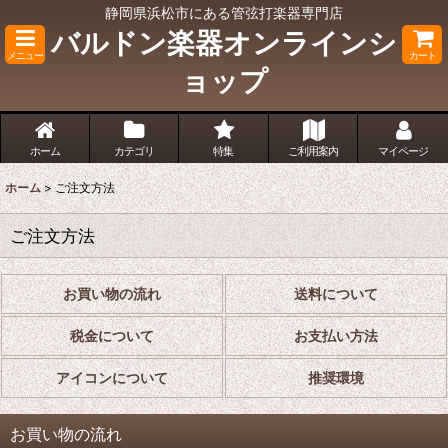
静岡県浜松市にある管弦打楽器専門店
バルドン楽器オンラインシ
メニュー
カート
ョップ
ホーム
カテゴリ
特集
ご利用案内
マイページ
ホーム
>
ご注文方法
ご注文方法
お買い物の流れ
送料について
税金について
お支払い方法
アイコンについて
推奨環境
お買い物の流れ