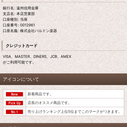
銀行名
:
遠州信用金庫
支店名
:
本店営業部
口座種別
:
当座
口座番号
:
0012961
口座名義
:
株式会社バルドン楽器
クレジットカード
VISA、MASTER、DINERS、JCB、AMEX
がご利用可能です。
アイコンについて
新着商品です。
店長のオススメ商品です。
売り上げランキング上位5位までこのマークがつきます。