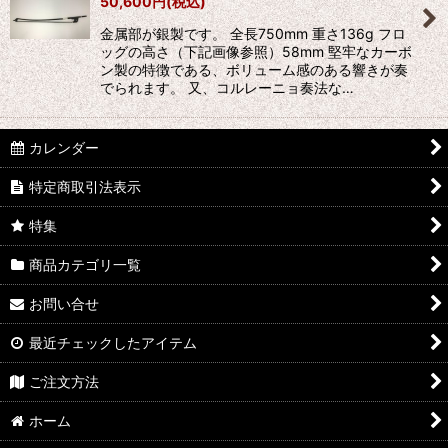
50,600
円
(税込)
絞り込む
金属部が銀製です。 全長750mm 重さ136g フロ
ッグの高さ（下記画像参照）58mm 堅牢なカーボ
ン製の特徴である、ボリューム感のある響きが奏
でられます。 又、コルレーニョ奏法な…
カレンダー
特定商取引法表示
特集
商品カテゴリ一覧
お問い合せ
最近チェックしたアイテム
ご注文方法
ホーム