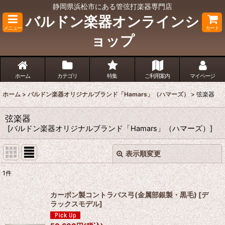
静岡県浜松市にある管弦打楽器専門店
バルドン楽器オンラインシ
メニュー
カート
ョップ
ホーム
カテゴリ
特集
ご利用案内
マイページ
ホーム
>
バルドン楽器オリジナルブランド「Hamars」（ハマーズ）
>
弦楽器
弦楽器
[
バルドン楽器オリジナルブランド「Hamars」（ハマーズ）
]
表示順変更
閉じる
1
件
表示数
:
カーボン製コントラバス弓(金属部銀製・黒毛)
[
デ
ラックスモデル
]
並び順
: