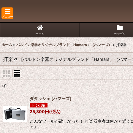
メニュー
ホーム
カテゴリ
ホーム
>
バルドン楽器オリジナルブランド「Hamars」（ハマーズ）
>
打楽器
打楽器
[
バルドン楽器オリジナルブランド「Hamars」（ハマー
4
件
表示数
:
ダタッシェ
[
ハマーズ
]
並び順
:
25,300
円
(税込)
こんなツールが欲しかった！ 打楽器奏者は何かと近く
ェ」。 …