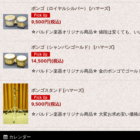
ボンゴ（ロイヤルシルバー）
[
ハマーズ
]
9,500
円
(税込)
☆バルドン楽器オリジナル商品☆ 値段は安くても、いい音出て
ボンゴ（シャンパンゴールド）
[
ハマーズ
]
14,500
円
(税込)
☆バルドン楽器オリジナル商品☆ 金のボンゴでゴールド金賞！
ボンゴスタンド
[
ハマーズ
]
9,500
円
(税込)
☆バルドン楽器オリジナル商品☆ 大変お求め安い価格
カレンダー