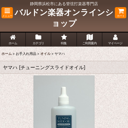
静岡県浜松市にある管弦打楽器専門店
バルドン楽器オンラインシ
メニュー
カート
ョップ
ホーム
カテゴリ
特集
ご利用案内
マイページ
ホーム
>
お手入れ用品
>
オイル
>
ヤマハ
ヤマハ
[
チューニングスライドオイル
]