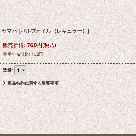
ヤマハ
[
バルブオイル（レギュラー）
]
販売価格
:
760
円
(税込)
希望小売価格
:
792
円
数量
:
返品特約に関する重要事項