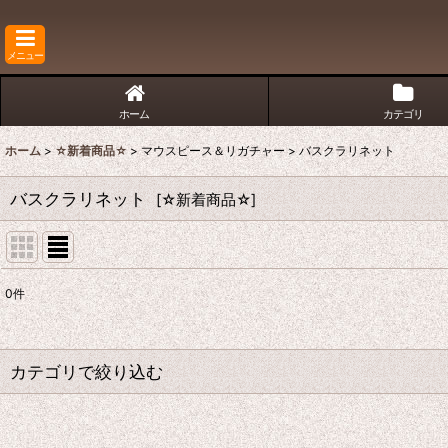
メニュー
ホーム
カテゴリ
ホーム
>
☆新着商品☆
>
マウスピース＆リガチャー
>
バスクラリネット
バスクラリネット
[
☆新着商品☆
]
0
件
表示数
:
並び順
:
カテゴリで絞り込む
マウスピース＆リガチャー (全商品)