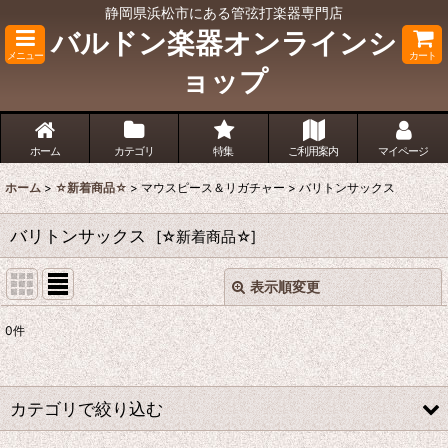
静岡県浜松市にある管弦打楽器専門店
バルドン楽器オンラインシ
メニュー
カート
ョップ
ホーム
カテゴリ
特集
ご利用案内
マイページ
ホーム
>
☆新着商品☆
>
マウスピース＆リガチャー
>
バリトンサックス
バリトンサックス
[
☆新着商品☆
]
表示順変更
閉じる
0
件
表示数
:
並び順
:
カテゴリで絞り込む