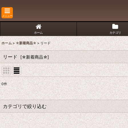
メニュー
ホーム
カテゴリ
ホーム
>
☆新着商品☆
>
リード
リード
[
☆新着商品☆
]
0
件
サブカテゴリ
:
表示数
:
カテゴリで絞り込む
並び順
:
リード (全商品)