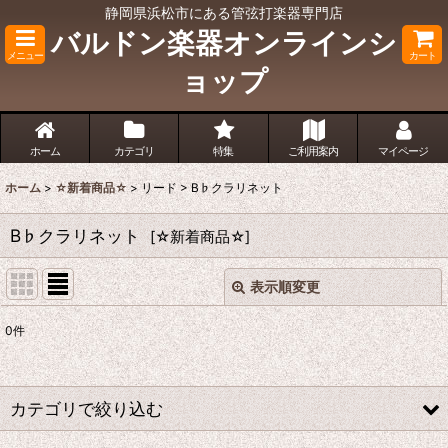
静岡県浜松市にある管弦打楽器専門店
バルドン楽器オンラインシ
メニュー
カート
ョップ
ホーム
カテゴリ
特集
ご利用案内
マイページ
ホーム
>
☆新着商品☆
>
リード
>
B♭クラリネット
B♭クラリネット
[
☆新着商品☆
]
表示順変更
閉じる
0
件
表示数
:
並び順
:
カテゴリで絞り込む