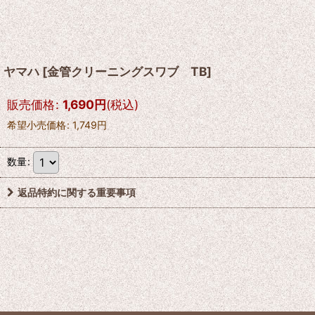
ヤマハ
[
金管クリーニングスワブ TB
]
販売価格
:
1,690
円
(税込)
希望小売価格
:
1,749
円
数量
:
返品特約に関する重要事項