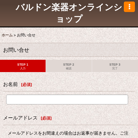
バルドン楽器オンラインシ
ョップ
ホーム
>
お問い合せ
お問い合せ
STEP 1
STEP 2
STEP 3
入力
確認
完了
お名前
[
必須
]
メールアドレス
[
必須
]
メールアドレスをお間違えの場合はお返事が届きません。ご注