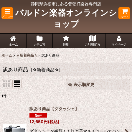
静岡県浜松市にある管弦打楽器専門店
バルドン楽器オンラインシ
メニュー
カート
ョップ
ホーム
カテゴリ
特集
ご利用案内
マイページ
ホーム
>
☆新着商品☆
>
訳あり商品
訳あり商品
[
☆新着商品☆
]
表示順変更
閉じる
1
件
表示数
:
訳あり商品【ダタッシェ】
並び順
:
12,650
円
(税込)
ダタッシェが半額！！打楽器マルチツールカバン