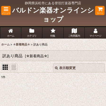
静岡県浜松市にある管弦打楽器専門店
バルドン楽器オンラインシ
メニュー
カート
ョップ
ホーム
カテゴリ
特集
ご利用案内
マイページ
ホーム
>
☆新着商品☆
>
訳あり商品
訳あり商品
[
☆新着商品☆
]
表示順変更
閉じる
1
件
表示数
:
並び順
: