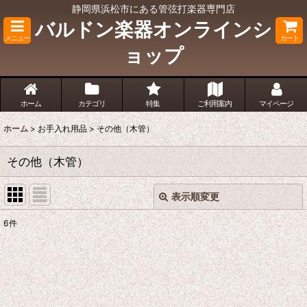
静岡県浜松市にある管弦打楽器専門店
バルドン楽器オンラインシ
メニュー
カート
ョップ
ホーム
カテゴリ
特集
ご利用案内
マイページ
ホーム
>
お手入れ用品
>
その他（木管）
その他（木管）
表示順変更
閉じる
6
件
表示数
:
並び順
: