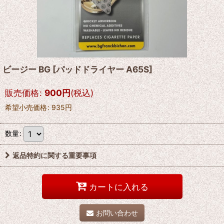
ビージー BG
[
パッドドライヤー A65S
]
販売価格
:
900
円
(税込)
希望小売価格
:
935
円
数量
:
返品特約に関する重要事項
カートに入れる
お問い合わせ