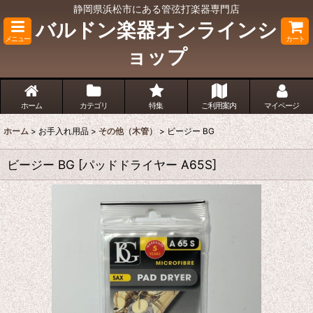
静岡県浜松市にある管弦打楽器専門店
バルドン楽器オンラインシ
メニュー
カート
ョップ
ホーム
カテゴリ
特集
ご利用案内
マイページ
ホーム
>
お手入れ用品
>
その他（木管）
>
ビージー BG
ビージー BG
[
パッドドライヤー A65S
]