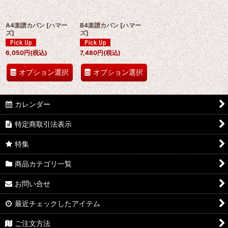
絞り込む
A4楽譜カバン
[
ハマー
B4楽譜カバン
[
ハマー
ズ
]
ズ
]
6,050
円
(税込)
7,480
円
(税込)
オプション選択
オプション選択
カレンダー
特定商取引法表示
特集
商品カテゴリ一覧
お問い合せ
最近チェックしたアイテム
ご注文方法