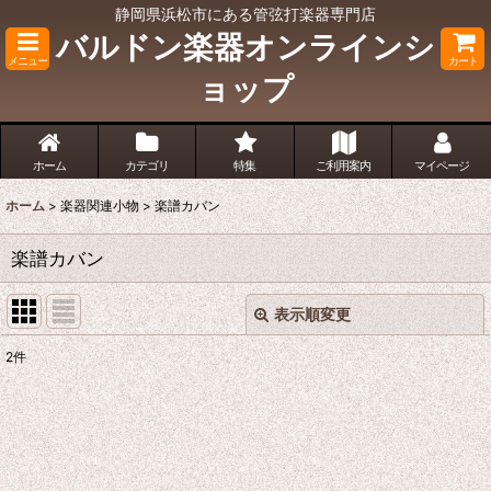
静岡県浜松市にある管弦打楽器専門店
バルドン楽器オンラインシ
メニュー
カート
ョップ
ホーム
カテゴリ
特集
ご利用案内
マイページ
ホーム
>
楽器関連小物
>
楽譜カバン
楽譜カバン
表示順変更
閉じる
2
件
表示数
:
並び順
: