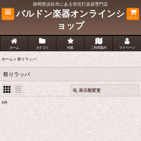
静岡県浜松市にある管弦打楽器専門店
バルドン楽器オンラインシ
メニュー
カート
ョップ
ホーム
カテゴリ
特集
ご利用案内
マイページ
ホーム
>
祭りラッパ
祭りラッパ
表示順変更
閉じる
5
件
表示数
:
並び順
: