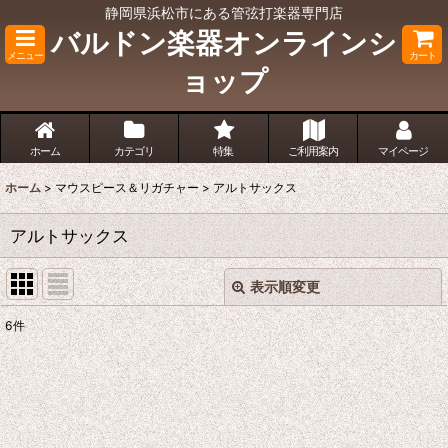
静岡県浜松市にある管弦打楽器専門店
バルドン楽器オンラインシ
メニュー
カート
ョップ
ホーム
カテゴリ
特集
ご利用案内
マイページ
ホーム
>
マウスピース＆リガチャー
>
アルトサックス
アルトサックス
表示順変更
閉じる
6
件
表示数
:
並び順
: