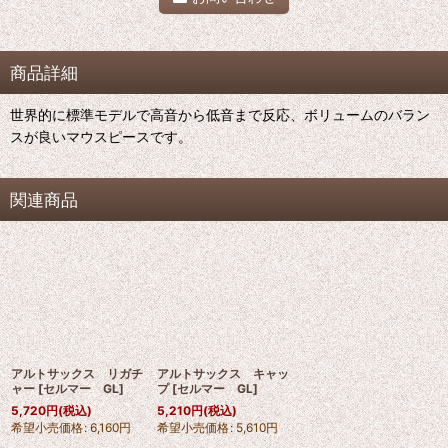
商品詳細
世界的に標準モデルで高音から低音まで反応、ボリュームのバラン
スが良いマウスピースです。
関連商品
アルトサックス リガチ
アルトサックス キャッ
ャー
[
セルマー GL
]
プ
[
セルマー GL
]
5,720
円
(税込)
5,210
円
(税込)
希望小売価格
:
6,160
円
希望小売価格
:
5,610
円