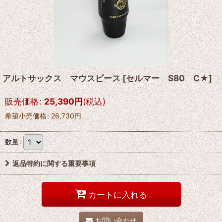
アルトサックス マウスピース
[
セルマー S80 C★
]
販売価格
:
25,390
円
(税込)
希望小売価格
:
26,730
円
数量
:
返品特約に関する重要事項
カートに入れる
お問い合わせ