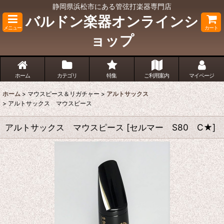
静岡県浜松市にある管弦打楽器専門店
バルドン楽器オンラインシ
メニュー
カート
ョップ
ホーム
カテゴリ
特集
ご利用案内
マイページ
ホーム
>
マウスピース＆リガチャー
>
アルトサックス
>
アルトサックス マウスピース
アルトサックス マウスピース
[
セルマー S80 C★
]