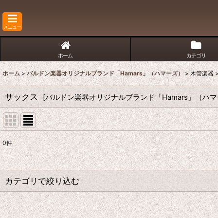
メニュー
ホーム
カテゴリ
ホーム
>
バルドン楽器オリジナルブランド「Hamars」（ハマーズ）
>
木管楽器
サックス
[
バルドン楽器オリジナルブランド「Hamars」（ハ
0
件
表示数
:
並び順
:
カテゴリで絞り込む
木管楽器 (全商品)