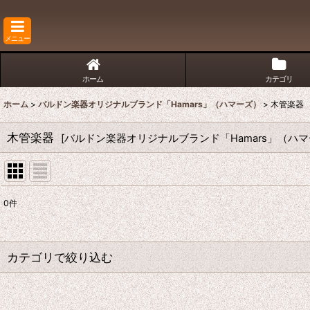
メニュー
ホーム
カテゴリ
ホーム
>
バルドン楽器オリジナルブランド「Hamars」（ハマーズ）
>
木管楽器
木管楽器
[
バルドン楽器オリジナルブランド「Hamars」（ハ
0
件
サブカテゴリ
:
表示数
:
カテゴリで絞り込む
並び順
:
木管楽器 (全商品)