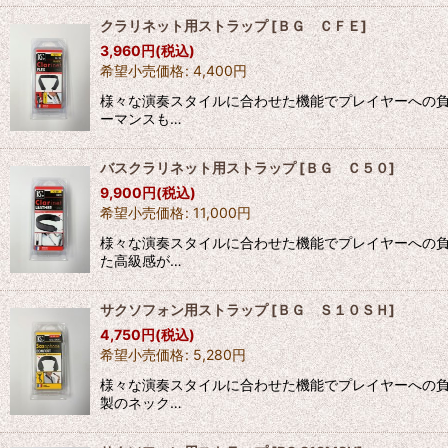
クラリネット用ストラップ
[
ＢＧ ＣＦＥ
]
3,960
円
(税込)
希望小売価格
:
4,400
円
様々な演奏スタイルに合わせた機能でプレイヤーへの負
ーマンスも…
バスクラリネット用ストラップ
[
ＢＧ Ｃ５０
]
9,900
円
(税込)
希望小売価格
:
11,000
円
様々な演奏スタイルに合わせた機能でプレイヤーへの負
た高級感が…
サクソフォン用ストラップ
[
ＢＧ Ｓ１０ＳＨ
]
4,750
円
(税込)
希望小売価格
:
5,280
円
様々な演奏スタイルに合わせた機能でプレイヤーへの負
製のネック…