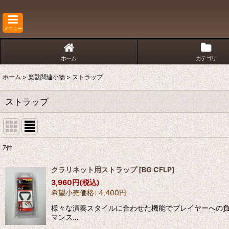
メニュー
ホーム
カテゴリ
ホーム
>
楽器関連小物
>
ストラップ
ストラップ
7
件
表示数
:
クラリネット用ストラップ
[
BG CFLP
]
3,960
円
(税込)
並び順
:
希望小売価格
:
4,400
円
様々な演奏スタイルに合わせた機能でプレイヤーへの負
マンス…