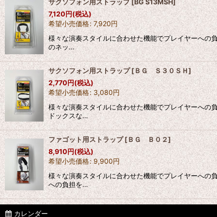
サクソフォン用ストラップ
[
BG S13MSH
]
7,120
円
(税込)
希望小売価格
:
7,920
円
様々な演奏スタイルに合わせた機能でプレイヤーへの負担
のネッ…
サクソフォン用ストラップ
[
ＢＧ Ｓ３０ＳＨ
]
2,770
円
(税込)
希望小売価格
:
3,080
円
様々な演奏スタイルに合わせた機能でプレイヤーへの負
ドックスな…
ファゴット用ストラップ
[
ＢＧ Ｂ０２
]
8,910
円
(税込)
希望小売価格
:
9,900
円
様々な演奏スタイルに合わせた機能でプレイヤーへの負
への負担を…
カレンダー