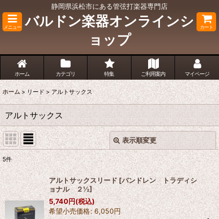
静岡県浜松市にある管弦打楽器専門店
バルドン楽器オンラインシ
メニュー
カート
ョップ
ホーム
カテゴリ
特集
ご利用案内
マイページ
ホーム
>
リード
>
アルトサックス
アルトサックス
表示順変更
閉じる
5
件
表示数
:
アルトサックスリード
[
バンドレン トラディシ
ョナル ２½
]
並び順
:
5,740
円
(税込)
希望小売価格
:
6,050
円