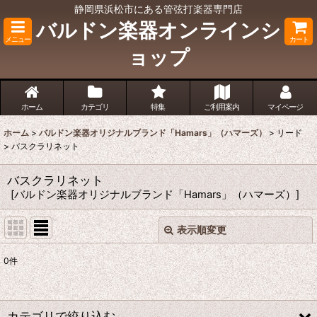
静岡県浜松市にある管弦打楽器専門店
バルドン楽器オンラインシ
メニュー
カート
ョップ
ホーム
カテゴリ
特集
ご利用案内
マイページ
ホーム
>
バルドン楽器オリジナルブランド「Hamars」（ハマーズ）
>
リード
>
バスクラリネット
バスクラリネット
[
バルドン楽器オリジナルブランド「Hamars」（ハマーズ）
]
表示順変更
閉じる
0
件
表示数
:
並び順
:
カテゴリで絞り込む