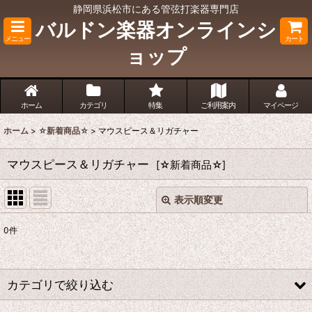
静岡県浜松市にある管弦打楽器専門店
バルドン楽器オンラインシ
メニュー
カート
ョップ
ホーム
カテゴリ
特集
ご利用案内
マイページ
ホーム
>
☆新着商品☆
>
マウスピース＆リガチャー
マウスピース＆リガチャー
[
☆新着商品☆
]
表示順変更
閉じる
0
件
サブカテゴリ
:
表示数
:
カテゴリで絞り込む