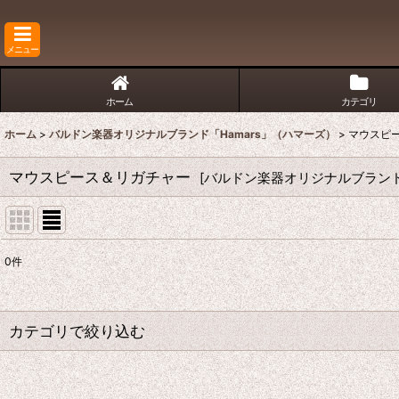
メニュー
ホーム
カテゴリ
ホーム
>
バルドン楽器オリジナルブランド「Hamars」（ハマーズ）
>
マウスピ
マウスピース＆リガチャー
[
バルドン楽器オリジナルブランド
0
件
サブカテゴリ
:
表示数
:
カテゴリで絞り込む
並び順
:
マウスピース＆リガチャー (全商品)