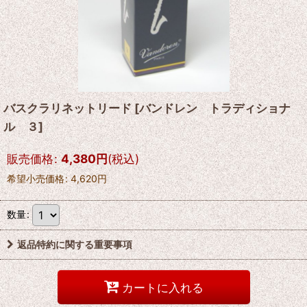
バスクラリネットリード
[
バンドレン トラディショナ
ル ３
]
販売価格
:
4,380
円
(税込)
希望小売価格
:
4,620
円
数量
:
返品特約に関する重要事項
カートに入れる