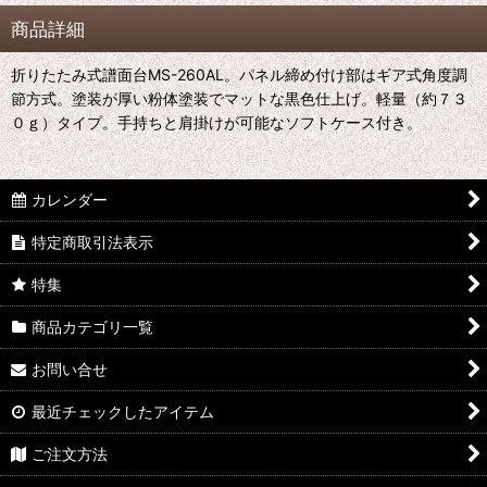
商品詳細
折りたたみ式譜面台MS-260AL。パネル締め付け部はギア式角度調
節方式。塗装が厚い粉体塗装でマットな黒色仕上げ。軽量（約７３
０ｇ）タイプ。手持ちと肩掛けが可能なソフトケース付き。
カレンダー
特定商取引法表示
特集
商品カテゴリ一覧
お問い合せ
最近チェックしたアイテム
ご注文方法