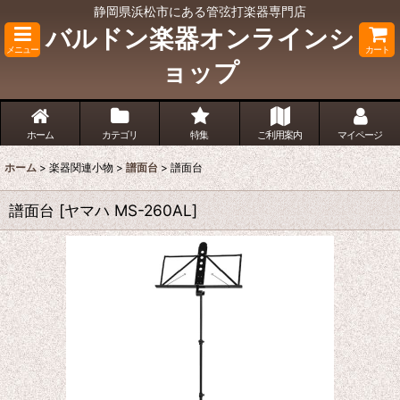
静岡県浜松市にある管弦打楽器専門店
バルドン楽器オンラインシ
メニュー
カート
ョップ
ホーム
カテゴリ
特集
ご利用案内
マイページ
ホーム
>
楽器関連小物
>
譜面台
>
譜面台
譜面台
[
ヤマハ MS-260AL
]