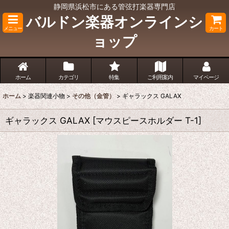
静岡県浜松市にある管弦打楽器専門店
バルドン楽器オンラインシ
メニュー
カート
ョップ
ホーム
カテゴリ
特集
ご利用案内
マイページ
ホーム
>
楽器関連小物
>
その他（金管）
>
ギャラックス GALAX
ギャラックス GALAX
[
マウスピースホルダー T-1
]