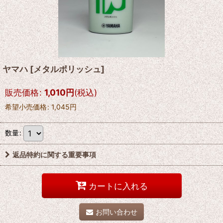
ヤマハ
[
メタルポリッシュ
]
販売価格
:
1,010
円
(税込)
希望小売価格
:
1,045
円
数量
:
返品特約に関する重要事項
カートに入れる
お問い合わせ