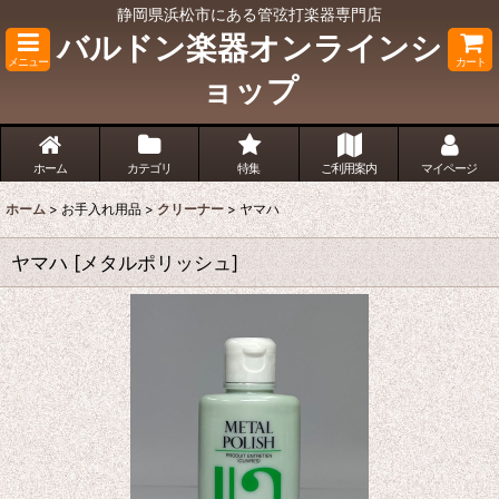
静岡県浜松市にある管弦打楽器専門店
バルドン楽器オンラインシ
メニュー
カート
ョップ
ホーム
カテゴリ
特集
ご利用案内
マイページ
ホーム
>
お手入れ用品
>
クリーナー
>
ヤマハ
ヤマハ
[
メタルポリッシュ
]