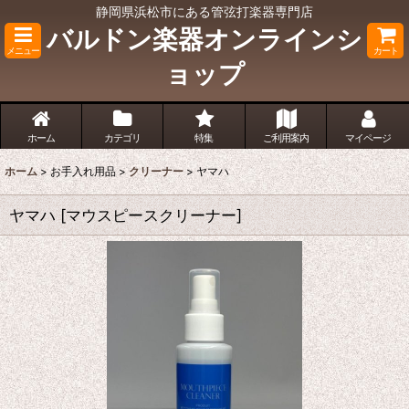
静岡県浜松市にある管弦打楽器専門店
バルドン楽器オンラインシ
メニュー
カート
ョップ
ホーム
カテゴリ
特集
ご利用案内
マイページ
ホーム
>
お手入れ用品
>
クリーナー
>
ヤマハ
ヤマハ
[
マウスピースクリーナー
]