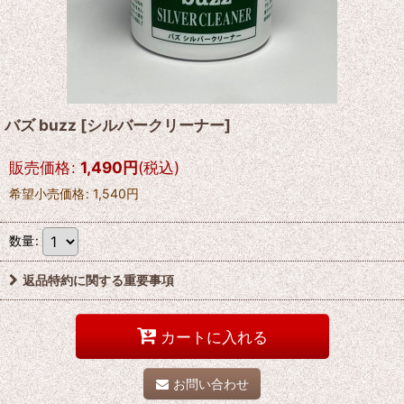
バズ buzz
[
シルバークリーナー
]
販売価格
:
1,490
円
(税込)
希望小売価格
:
1,540
円
数量
:
返品特約に関する重要事項
カートに入れる
お問い合わせ