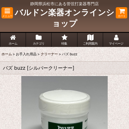
静岡県浜松市にある管弦打楽器専門店
バルドン楽器オンラインシ
メニュー
カート
ョップ
ホーム
カテゴリ
特集
ご利用案内
マイページ
ホーム
>
お手入れ用品
>
クリーナー
>
バズ buzz
バズ buzz
[
シルバークリーナー
]