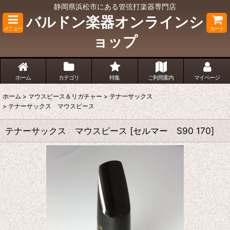
静岡県浜松市にある管弦打楽器専門店
バルドン楽器オンラインシ
メニュー
カート
ョップ
ホーム
カテゴリ
特集
ご利用案内
マイページ
ホーム
>
マウスピース＆リガチャー
>
テナーサックス
>
テナーサックス マウスピース
テナーサックス マウスピース
[
セルマー S90 170
]