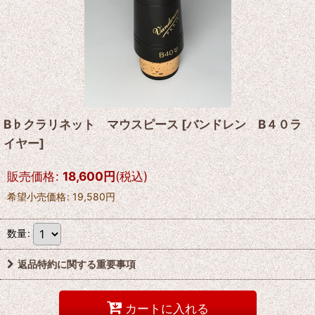
B♭クラリネット マウスピース
[
バンドレン B４０ラ
イヤー
]
販売価格
:
18,600
円
(税込)
希望小売価格
:
19,580
円
数量
:
返品特約に関する重要事項
カートに入れる