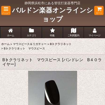
静岡県浜松市にある管弦打楽器専門店
バルドン楽器オンラインシ
メニュー
カート
ョップ
ホーム
カテゴリ
特集
ご利用案内
マイページ
ホーム
>
マウスピース＆リガチャー
>
B♭クラリネット
>
B♭クラリネット マウスピース
B♭クラリネット マウスピース
[
バンドレン B４０ラ
イヤー
]