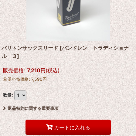
バリトンサックスリード
[
バンドレン トラディショナ
ル ３
]
販売価格
:
7,210
円
(税込)
希望小売価格
:
7,590
円
数量
:
返品特約に関する重要事項
カートに入れる