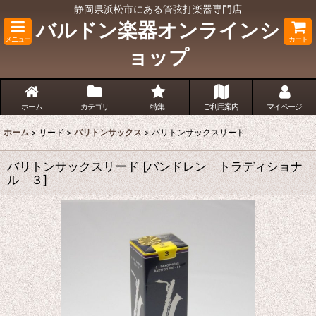
静岡県浜松市にある管弦打楽器専門店
バルドン楽器オンラインシ
メニュー
カート
ョップ
ホーム
カテゴリ
特集
ご利用案内
マイページ
ホーム
>
リード
>
バリトンサックス
>
バリトンサックスリード
バリトンサックスリード
[
バンドレン トラディショナ
ル ３
]