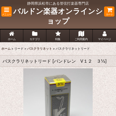
静岡県浜松市にある管弦打楽器専門店
バルドン楽器オンラインシ
メニュー
カート
ョップ
ホーム
カテゴリ
特集
ご利用案内
マイページ
ホーム
>
リード
>
バスクラリネット
>
バスクラリネットリード
バスクラリネットリード
[
バンドレン V１２ ３½
]