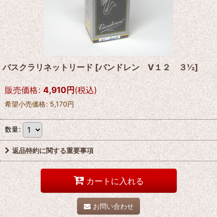
バスクラリネットリード
[
バンドレン V１２ ３½
]
販売価格
:
4,910
円
(税込)
希望小売価格
:
5,170
円
数量
:
返品特約に関する重要事項
カートに入れる
お問い合わせ