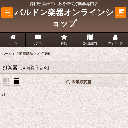
静岡県浜松市にある管弦打楽器専門店
バルドン楽器オンラインシ
メニュー
カート
ョップ
ホーム
カテゴリ
特集
ご利用案内
マイページ
ホーム
>
☆新着商品☆
>
打楽器
打楽器
[
☆新着商品☆
]
表示順変更
閉じる
0
件
表示数
:
並び順
: