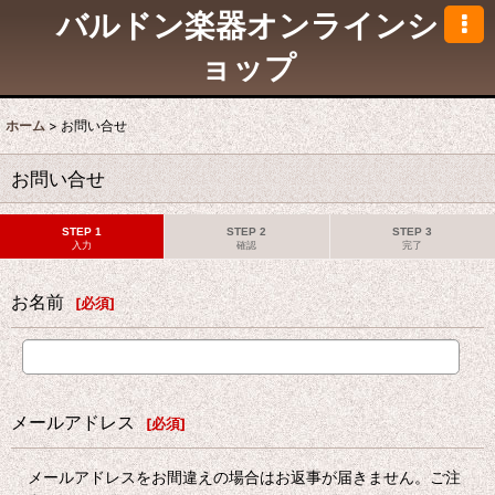
バルドン楽器オンラインシ
ョップ
ホーム
>
お問い合せ
お問い合せ
STEP 1
STEP 2
STEP 3
入力
確認
完了
お名前
[
必須
]
メールアドレス
[
必須
]
メールアドレスをお間違えの場合はお返事が届きません。ご注