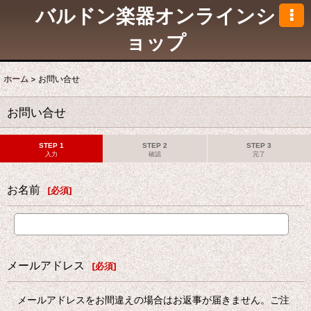
バルドン楽器オンラインシ
ョップ
ホーム
>
お問い合せ
お問い合せ
STEP 1
STEP 2
STEP 3
入力
確認
完了
お名前
[
必須
]
メールアドレス
[
必須
]
メールアドレスをお間違えの場合はお返事が届きません。ご注