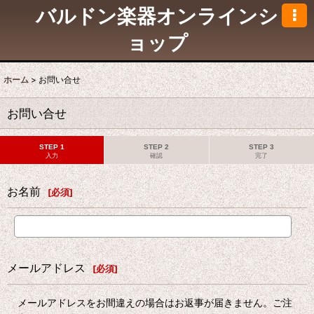
バルドン楽器オンラインシ
ョップ
ホーム
>
お問い合せ
お問い合せ
STEP 1
STEP 2
STEP 3
入力
確認
完了
お名前
[
必須
]
メールアドレス
[
必須
]
メールアドレスをお間違えの場合はお返事が届きません。ご注