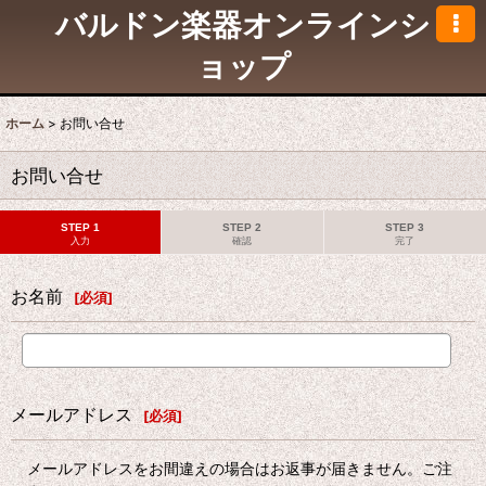
バルドン楽器オンラインシ
ョップ
ホーム
>
お問い合せ
お問い合せ
STEP 1
STEP 2
STEP 3
入力
確認
完了
お名前
[
必須
]
メールアドレス
[
必須
]
メールアドレスをお間違えの場合はお返事が届きません。ご注