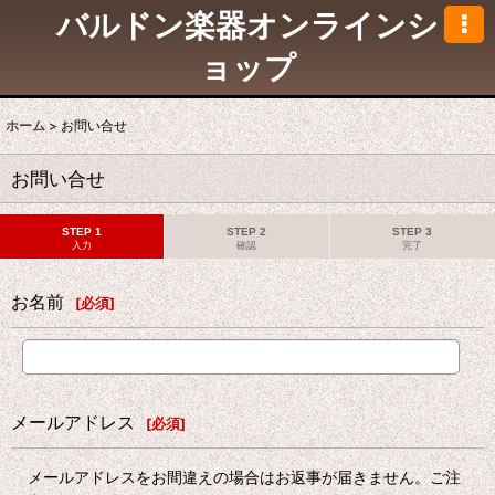
バルドン楽器オンラインシ
ョップ
ホーム
>
お問い合せ
お問い合せ
STEP 1
STEP 2
STEP 3
入力
確認
完了
お名前
[
必須
]
メールアドレス
[
必須
]
メールアドレスをお間違えの場合はお返事が届きません。ご注