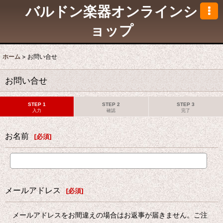
バルドン楽器オンラインシ
ョップ
ホーム
>
お問い合せ
お問い合せ
STEP 1
STEP 2
STEP 3
入力
確認
完了
お名前
[
必須
]
メールアドレス
[
必須
]
メールアドレスをお間違えの場合はお返事が届きません。ご注