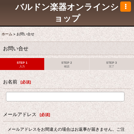
バルドン楽器オンラインシ
ョップ
ホーム
>
お問い合せ
お問い合せ
STEP 1
STEP 2
STEP 3
入力
確認
完了
お名前
[
必須
]
メールアドレス
[
必須
]
メールアドレスをお間違えの場合はお返事が届きません。ご注